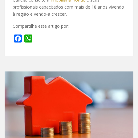
profissionais capacitados com mais de 18 anos vivendo
à região e vendo-a crescer.
Compartilhe este artigo por:
F
W
a
h
c
a
e
t
b
s
o
A
o
p
k
p