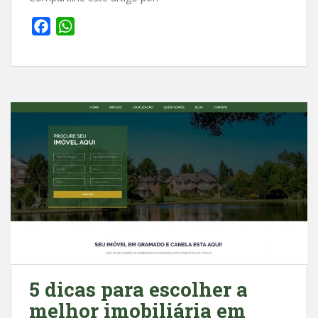
F
W
a
h
c
a
e
t
b
s
o
A
o
p
k
p
5 dicas para escolher a
melhor imobiliária em