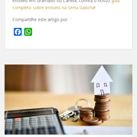
imóveis em Gramado ou Canela, confira o nosso
guia
completo sobre imóveis na Serra Gaúcha
!
Compartilhe este artigo por:
F
W
a
h
c
a
e
t
b
s
o
A
o
p
k
p