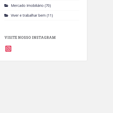
Mercado Imobiliário
(70)
Viver e trabalhar bem
(11)
VISITE NOSSO INSTAGRAM
I
n
s
t
a
g
r
a
m