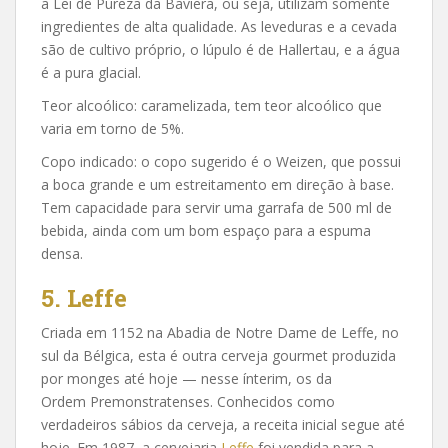
a Lei de Pureza da Baviera, ou seja, utilizam somente
ingredientes de alta qualidade. As leveduras e a cevada
são de cultivo próprio, o lúpulo é de Hallertau, e a água
é a pura glacial.
Teor alcoólico: caramelizada, tem teor alcoólico que
varia em torno de 5%.
Copo indicado: o copo sugerido é o Weizen, que possui
a boca grande e um estreitamento em direção à base.
Tem capacidade para servir uma garrafa de 500 ml de
bebida, ainda com um bom espaço para a espuma
densa.
5. Leffe
Criada em 1152 na Abadia de Notre Dame de Leffe, no
sul da Bélgica, esta é outra cerveja gourmet produzida
por monges até hoje — nesse ínterim, os da
Ordem Premonstratenses. Conhecidos como
verdadeiros sábios da cerveja, a receita inicial segue até
hoje. Em 1987, a cervejaria
Leffe
foi vendida para a