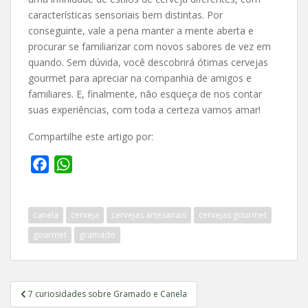
características sensoriais bem distintas. Por
conseguinte, vale a pena manter a mente aberta e
procurar se familiarizar com novos sabores de vez em
quando. Sem dúvida, você descobrirá ótimas cervejas
gourmet para apreciar na companhia de amigos e
familiares. E, finalmente, não esqueça de nos contar
suas experiências, com toda a certeza vamos amar!
Compartilhe este artigo por:
F
W
a
h
c
a
canela
cerveja
cervejas artesanais
cervejas gourmet
e
t
b
s
gourmet
gramado
o
A
o
p
Navegação
k
p
7 curiosidades sobre Gramado e Canela
de