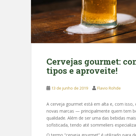
Cervejas gourmet: con
tipos e aproveite!
13 de junho de 2019
Flavio Rohde
A cerveja gourmet está em alta e, com isso
novas marcas — principalmente quem tem b
qualidade. Além de ser uma das bebidas mais
sofisticada, tendo até sommeliers especiali
O termo “cerveja gourmet” é utilizado para de