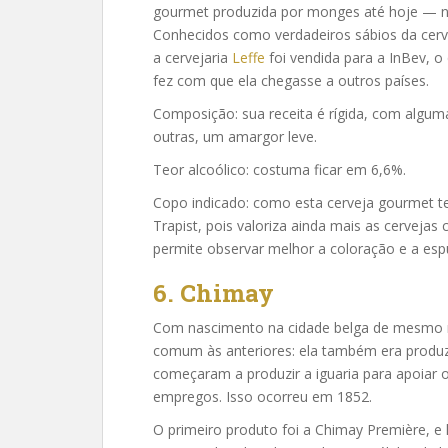
gourmet produzida por monges até hoje — n
Conhecidos como verdadeiros sábios da cervej
a cervejaria
Leffe
foi vendida para a InBev, 
fez com que ela chegasse a outros países.
Composição: sua receita é rígida, com algu
outras, um amargor leve.
Teor alcoólico: costuma ficar em 6,6%.
Copo indicado: como esta cerveja gourmet t
Trapist, pois valoriza ainda mais as cervejas
permite observar melhor a coloração e a es
6. Chimay
Com nascimento na cidade belga de mesmo 
comum às anteriores: ela também era produz
começaram a produzir a iguaria para apoiar 
empregos. Isso ocorreu em 1852.
O primeiro produto foi a Chimay Première, e