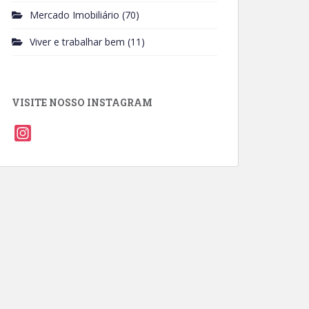
Mercado Imobiliário
(70)
Viver e trabalhar bem
(11)
VISITE NOSSO INSTAGRAM
I
n
s
t
a
g
r
a
m