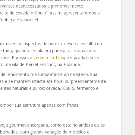
rvantes desnecessários e primordialmente
 malte de cevada e lúpulo). Assim, apresentaremos a
 Conheça e saboreie!
ir diversos aspectos de pureza, desde a escolha da
de tudo, quando se fala em pureza, os monastérios
tica. Por isso, a
cerveja La Trappe
é produzida em
, na vila de Berkel-Enschot, na Holanda.
e de rendimento mais importante do mosteiro. Sua
ges e se mantém intacta até hoje, surpreendentemente
entes naturais e puros: cevada, lúpulo, fermento e
mpor sua estrutura apenas com frutas.
erveja gourmet encorpada, como esta holandesa ou as
abalhados, com grande variação de modelos e