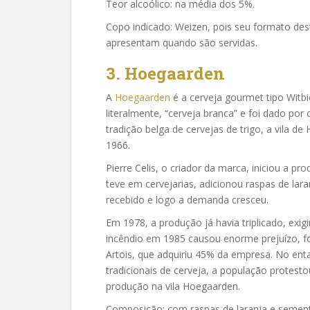
Teor alcoólico: na média dos 5%.
Copo indicado: Weizen, pois seu formato des
apresentam quando são servidas.
3. Hoegaarden
A
Hoegaarden
é a cerveja gourmet tipo Witb
literalmente, “cerveja branca” e foi dado por
tradição belga de cervejas de trigo, a vila 
1966.
Pierre Celis, o criador da marca, iniciou a p
teve em cervejarias, adicionou raspas de la
recebido e logo a demanda cresceu.
Em 1978, a produção já havia triplicado, ex
incêndio em 1985 causou enorme prejuízo, fo
Artois, que adquiriu 45% da empresa. No e
tradicionais de cerveja, a população protest
produção na vila Hoegaarden.
Composição: com raspas de laranja e sement