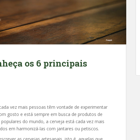
heça os 6 principais
, cada vez mais pessoas têm vontade de experimentar
om gosto e está sempre em busca de produtos de
 populares do mundo, a cerveja está cada vez mais
zados em harmonizá-las com jantares ou petiscos.
screver as cervejas artesanais, isto é, aquelas que