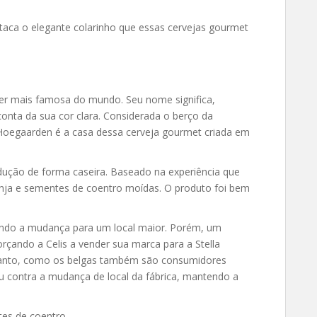
taca o elegante colarinho que essas cervejas gourmet
ier mais famosa do mundo. Seu nome significa,
 conta da sua cor clara. Considerada o berço da
de Hoegaarden é a casa dessa cerveja gourmet criada em
rodução de forma caseira. Baseado na experiência que
ranja e sementes de coentro moídas. O produto foi bem
igindo a mudança para um local maior. Porém, um
rçando a Celis a vender sua marca para a Stella
ntanto, como os belgas também são consumidores
ou contra a mudança de local da fábrica, mantendo a
es de coentro.