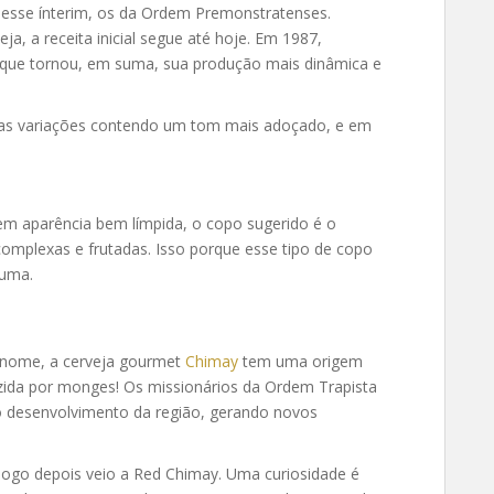
esse ínterim, os da Ordem Premonstratenses.
a, a receita inicial segue até hoje. Em 1987,
o que tornou, em suma, sua produção mais dinâmica e
mas variações contendo um tom mais adoçado, e em
em aparência bem límpida, o copo sugerido é o
 complexas e frutadas. Isso porque esse tipo de copo
puma.
nome, a cerveja gourmet
Chimay
tem uma origem
ida por monges! Os missionários da Ordem Trapista
o desenvolvimento da região, gerando novos
 logo depois veio a Red Chimay. Uma curiosidade é