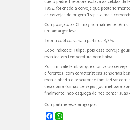
que o padre Theodore isolava as células da l
1852, foi criada a cerveja que posteriormen
as cervejas de origem Trapista mais comerci
Composição: as Chimay normalmente têm um
um amargor leve.
Teor alcoólico: varia a partir de 4,8%.
Copo indicado: Tulipa, pois essa cerveja go
mantida em temperatura bem baixa.
Por fim, vale lembrar que o universo cervejei
diferentes, com características sensoriais be
mente aberta e procurar se familiarizar com
descobrirá ótimas cervejas gourmet para apre
finalmente, não esqueça de nos contar suas 
Compartilhe este artigo por:
F
W
a
h