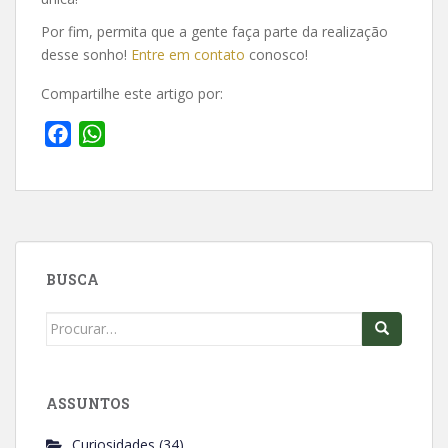
Por fim, permita que a gente faça parte da realização
desse sonho!
Entre em contato
conosco!
Compartilhe este artigo por:
F
W
a
h
c
a
e
t
b
s
o
A
BUSCA
o
p
k
p
Search
for:
ASSUNTOS
Curiosidades
(34)