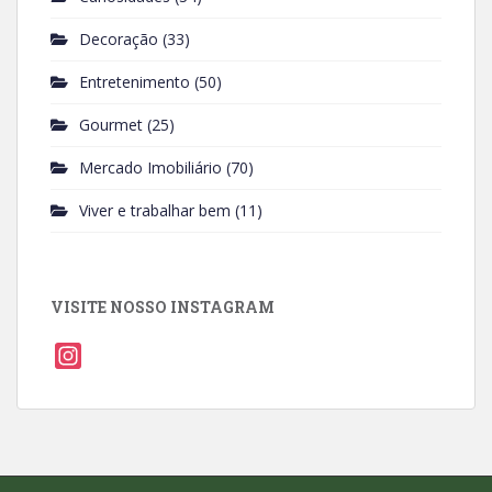
Decoração
(33)
Entretenimento
(50)
Gourmet
(25)
Mercado Imobiliário
(70)
Viver e trabalhar bem
(11)
VISITE NOSSO INSTAGRAM
I
n
s
t
a
g