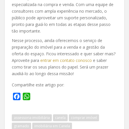
especializada na compra e venda. Com uma equipe de
consultores com ampla experiência no mercado, o
público pode aproveitar um suporte personalizado,
pronto para guiá-lo em todas as etapas desse passo
tão importante.
Nesse processo, ainda oferecemos o serviço de
preparação do imóvel para a venda e a gestão da
oferta do espaço. Ficou interessado e quer saber mais?
Aproveite para
entrar em contato conosco
e saber
como tirar os seus planos do papel. Será um prazer
auxiliá-lo ao longo dessa missão!
Compartilhe este artigo por:
F
W
a
h
c
a
assessoria imobiliária
canela
comprar imóvel
e
t
b
s
gramado
imobiliária em Canela