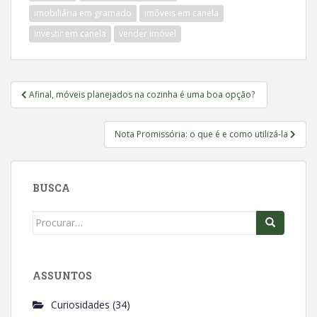
o
A
imobiliária em gramado
imóveis em canela
o
p
investir em canela
vender imóvel
k
p
Navegação
Afinal, móveis planejados na cozinha é uma boa opção?
de
Post
Nota Promissória: o que é e como utilizá-la
BUSCA
Search
for:
ASSUNTOS
Curiosidades
(34)