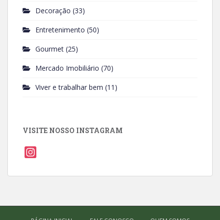
Decoração
(33)
Entretenimento
(50)
Gourmet
(25)
Mercado Imobiliário
(70)
Viver e trabalhar bem
(11)
VISITE NOSSO INSTAGRAM
I
n
s
t
a
g