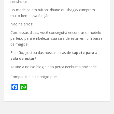
resistente.
Os modelos em náilon, dhurie ou shaggy cumprem
muito bem essa função.
Não há erros:
Com essas dicas, você conseguirá encontrar o modelo
perfeito para embelezar sua sala de estar em um passe
de mágica!
E então, gostou das nossas dicas de
tapete para a
sala de estar
?
Assine a nosso blog e não perca nenhuma novidade!
Compartilhe este artigo por:
F
W
a
h
c
a
e
t
b
s