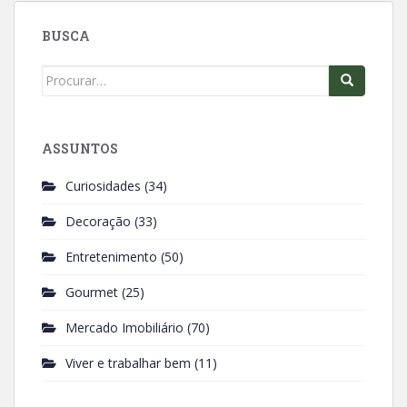
o
A
BUSCA
o
p
k
p
Search
for:
ASSUNTOS
Curiosidades
(34)
Decoração
(33)
Entretenimento
(50)
Gourmet
(25)
Mercado Imobiliário
(70)
Viver e trabalhar bem
(11)