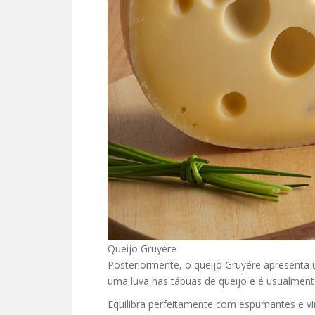
Queijo Gruyére
Posteriormente, o queijo Gruyére apresenta 
uma luva nas tábuas de queijo e é usualmen
Equilibra perfeitamente com espumantes e vi