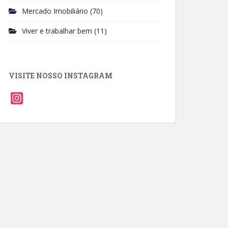
Mercado Imobiliário
(70)
Viver e trabalhar bem
(11)
VISITE NOSSO INSTAGRAM
I
n
s
t
a
g
r
a
m