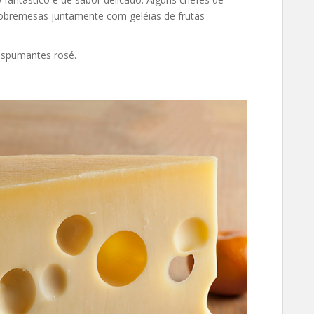
sobremesas juntamente com geléias de frutas
espumantes rosé.