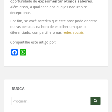
oportunidade de
experimentar ótimos sabores
.
Além disso, a qualidade dos queijos não irão te
decepcionar.
Por fim, se você acredita que este post pode orientar
outras pessoas na hora de escolher um queijo
diferenciado, compartilhe-o nas
redes sociais
!
Compartilhe este artigo por:
F
W
a
h
c
a
e
t
b
s
o
A
BUSCA
o
p
k
p
Search
for: