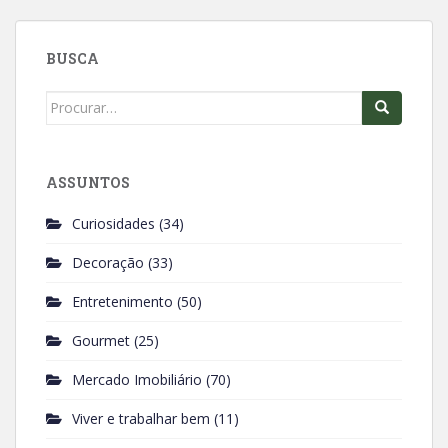
b
s
o
A
BUSCA
o
p
k
p
Search
for:
ASSUNTOS
Curiosidades
(34)
Decoração
(33)
Entretenimento
(50)
Gourmet
(25)
Mercado Imobiliário
(70)
Viver e trabalhar bem
(11)