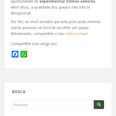
oportunidade de
experimentar ótimos sabores
.
Além disso, a qualidade dos queijos não irão te
decepcionar.
Por fim, se você acredita que este post pode orientar
outras pessoas na hora de escolher um queijo
diferenciado, compartilhe-o nas
redes sociais
!
Compartilhe este artigo por:
F
W
a
h
c
a
e
t
b
s
o
A
BUSCA
o
p
k
p
Search
for: