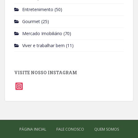
Entretenimento
(50)
Gourmet
(25)
Mercado Imobiliário
(70)
Viver e trabalhar bem
(11)
VISITE NOSSO INSTAGRAM
I
n
s
t
a
g
PÁGINA INICIAL
FALE CONOSCO
QUEM SOMOS
r
a