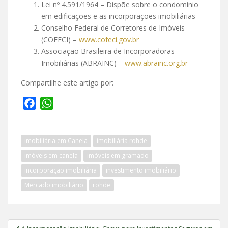
Lei nº 4.591/1964 – Dispõe sobre o condomínio
em edificações e as incorporações imobiliárias
Conselho Federal de Corretores de Imóveis
(COFECI) –
www.cofeci.gov.br
Associação Brasileira de Incorporadoras
Imobiliárias (ABRAINC) –
www.abrainc.org.br
Compartilhe este artigo por:
F
W
a
h
c
a
imobiliária em Canela
imobiliária rohde
e
t
b
s
imóveis em canela
imóveis em gramado
o
A
incorporação imobiliária
investimento imobiliário
o
p
Mercado imobiliário
rohde
k
p
Navegação