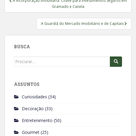
A Incorporação Imobiliária: Chave para Investimentos Seguros em
de
Gramado e Canela
Post
A Guardiã do Mercado Imobiliário e de Capitais
BUSCA
Search
for:
ASSUNTOS
Curiosidades
(34)
Decoração
(33)
Entretenimento
(50)
Gourmet
(25)