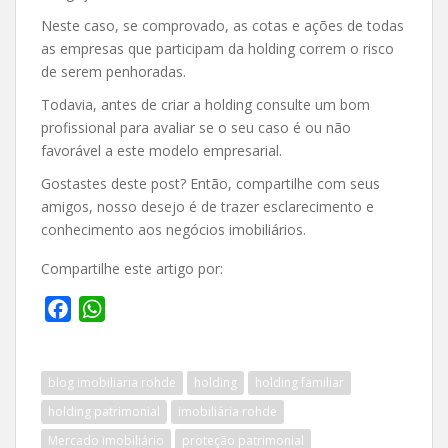
Neste caso, se comprovado, as cotas e ações de todas
as empresas que participam da holding correm o risco
de serem penhoradas.
Todavia, antes de criar a holding consulte um bom
profissional para avaliar se o seu caso é ou não
favorável a este modelo empresarial.
Gostastes deste post? Então, compartilhe com seus
amigos, nosso desejo é de trazer esclarecimento e
conhecimento aos negócios imobiliários.
Compartilhe este artigo por:
F
W
a
h
c
a
blog imobiliaria rohde
holding
holding familiar
e
t
b
s
holding patrimonial
imobiliária rohde
o
A
Mercado imobiliário
proteção patrimonial