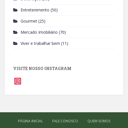
Entretenimento
(50)
Gourmet
(25)
Mercado Imobiliário
(70)
Viver e trabalhar bem
(11)
VISITE NOSSO INSTAGRAM
I
n
s
t
a
g
PÁGINA INICIAL
FALE CONOSCO
QUEM SOMOS
r