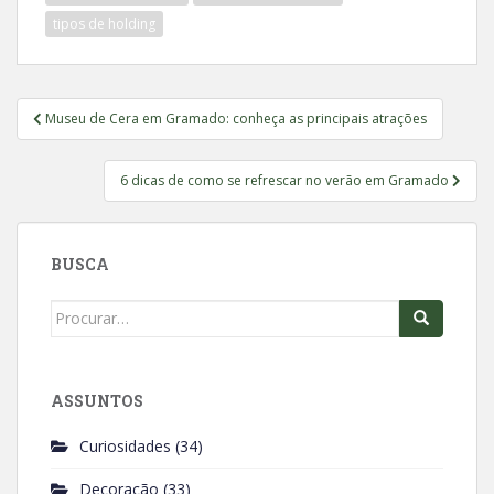
o
p
tipos de holding
k
p
Navegação
Museu de Cera em Gramado: conheça as principais atrações
de
Post
6 dicas de como se refrescar no verão em Gramado
BUSCA
Search
for:
ASSUNTOS
Curiosidades
(34)
Decoração
(33)