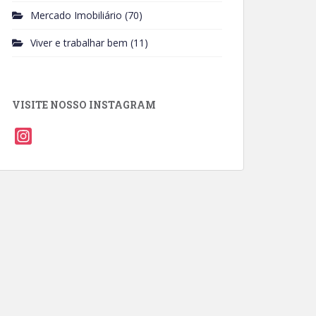
Mercado Imobiliário
(70)
Viver e trabalhar bem
(11)
VISITE NOSSO INSTAGRAM
I
n
s
t
a
g
r
a
m