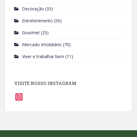
Decoração
(33)
Entretenimento
(50)
Gourmet
(25)
Mercado Imobiliário
(70)
Viver e trabalhar bem
(11)
VISITE NOSSO INSTAGRAM
I
n
s
t
a
g