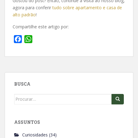
Gostou do post? Então, continue a visita ao nosso blog,
agora para conferir
tudo sobre apartamento e casa de
alto padrão
!
Compartilhe este artigo por:
F
W
a
h
c
a
e
t
b
s
o
A
BUSCA
o
p
k
p
Search
for:
ASSUNTOS
Curiosidades
(34)