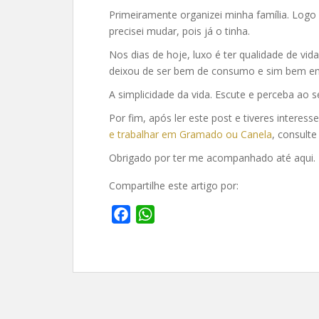
Primeiramente organizei minha família. Logo 
precisei mudar, pois já o tinha.
Nos dias de hoje, luxo é ter qualidade de vi
deixou de ser bem de consumo e sim bem em
A simplicidade da vida. Escute e perceba ao s
Por fim, após ler este post e tiveres interes
e trabalhar em Gramado ou Canela
, consulte
Obrigado por ter me acompanhado até aqui. 
Compartilhe este artigo por:
F
W
a
h
c
a
e
t
b
s
o
A