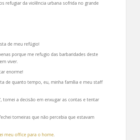
s refugiar da violência urbana sofrida no grande
sta de meu refúgio!
apenas porque me refugio das barbaridades deste
m viver.
tar enorme!
ta de quanto tempo, eu, minha família e meu staff
, tomei a decisão em enxugar as contas e tentar
e fechei torneiras que não percebia que estavam
vei meu office para o home
.