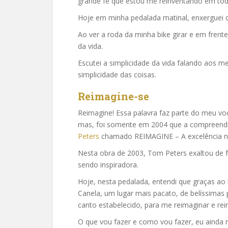
grande fé que estou me reinventando em tod
Hoje em minha pedalada matinal, enxerguei qu
Ao ver a roda da minha bike girar e em frent
da vida.
Escutei a simplicidade da vida falando aos m
simplicidade das coisas.
Reimagine-se
Reimagine! Essa palavra faz parte do meu vo
mas, foi somente em 2004 que a compreendi 
Peters
chamado REIMAGINE – A excelência n
Nesta obra de 2003, Tom Peters exaltou de f
sendo inspiradora.
Hoje, nesta pedalada, entendi que graças a
Canela, um lugar mais pacato, de belíssimas
canto estabelecido, para me reimaginar e re
O que vou fazer e como vou fazer, eu ainda n