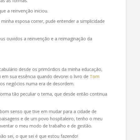
as as formas.
e a reinvenção iniciou.
e minha esposa correr, pude entender a simplicidade
eus ouvidos a reinvenção e a reimaginação da
cabulário desde os primórdios da minha educação,
em sua essência quando devorei o livro de
Tom
os negócios numa era de desordem.
orma tão peculiar o tema, que desde então continua
o bom senso que tive em mudar para a cidade de
 paisagens e de um povo hospitaleiro, tenho o meu
inventar o meu modo de trabalho e de gestão.
ão sei, o que sei é que estou fazendo!