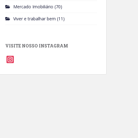
Mercado Imobiliário
(70)
Viver e trabalhar bem
(11)
VISITE NOSSO INSTAGRAM
I
n
s
t
a
g
r
a
m