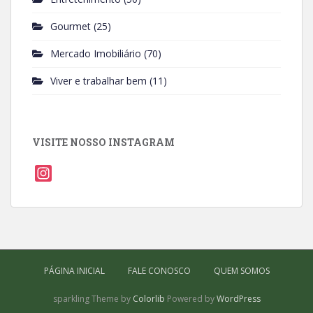
Gourmet
(25)
Mercado Imobiliário
(70)
Viver e trabalhar bem
(11)
VISITE NOSSO INSTAGRAM
I
n
s
t
a
g
PÁGINA INICIAL
FALE CONOSCO
QUEM SOMOS
r
a
sparkling Theme by
Colorlib
Powered by
WordPress
m