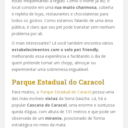
estão frequentando a região. Como o nome já diz, o
local consiste em uma
rua muito charmosa
, coberta
e repleta de lojas, restaurantes e chocolaterias para
todos os gostos. Como estamos falando de uma área
pública, é claro que seu pet pode transitar sem nenhum
problema por ali.
O mais interessante? Lá você também encontra vários
estabelecimentos com o selo pet friendly
,
melhorando essa experiência e facilitando o dia de
quem pretende tomar um chopp, almoçar ou
experimentar uma sobremesa inigualável.
Parque Estadual do Caracol
Para muitos, o
Parque Estadual do Caracol
possui uma
das mais incríveis
vistas
da Serra Gaúcha. Lá, há a
popular
Cascata do Caracol
, uma enorme e suntuosa
queda d’água, com altura de 131 metros e que pode ser
observada de um
mirante
, posicionado de forma
estratégica no meio da mata.