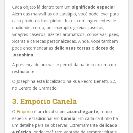
Cada objeto lá dentro tem um
significado especial
!
Além das maravilhas do cardápio, você pode levar para
casa produtos fresquinhos feitos com ingredientes de
qualidade, como, por exemplo: geléias caseiras,
vinagres caseiros, azeites aromáticos, conservas, pães,
xícaras e canecas personalizadas. Ainda, você também
pode encomendar as
deliciosas tortas
e
doces do
Josephina
.
A presença de animais é permitida na área externa do
restaurante.
O Josephina está localizado na Rua Pedro Benetti, 22,
no Centro de Gramado.
3. Empório Canela
O
Empório
é um local super
aconchegante
, muito
especial e tradicional em
Canela
. Em cada cantinho há
um detalhe para se observar. Extremamente
delicado
e rústico
, onde você tem vontade de sempre voltar e