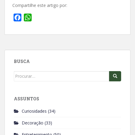
Compartilhe este artigo por:
F
W
a
h
c
a
e
t
b
s
o
A
BUSCA
o
p
k
p
Search
for:
ASSUNTOS
Curiosidades
(34)
Decoração
(33)
Entretenimento
(50)