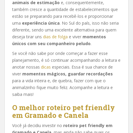
animais de estimação
e, consequentemente,
também cresce a quantidade de estabelecimentos que
estão se preparando para recebê-los e proporcionar
uma
experiência única
. No Sul do país, isso não seria
diferente, sendo uma excelente alternativa para quem
deseja tirar uns
dias de folga
e viver
momentos
únicos com seu companheiro peludo
.
Se você não sabe por onde começar a fazer esse
planejamento, é só continuar acompanhando a leitura e
anotar nossas
dicas
especiais. Essa é sua chance de
viver
momentos mágicos, guardar recordações
para a vida inteira e, de quebra, fazer com que o
animalzinho fique muito feliz. Acompanhe a leitura e
saiba mais!
O melhor roteiro pet friendly
em Gramado
e Canela
Você já decidiu investir no
roteiro pet friendly em
Gramado
e Canela
, mas ainda não sabe quais os