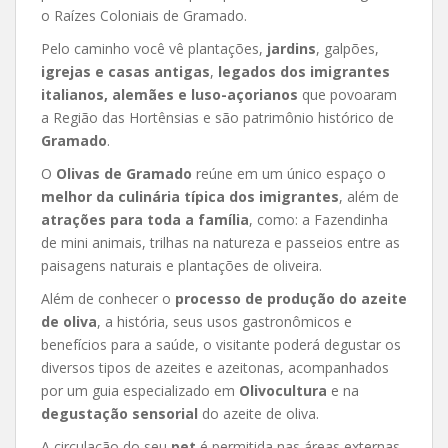
o Raízes Coloniais de Gramado.
Pelo caminho você vê plantações,
jardins
, galpões,
igrejas e casas antigas
,
legados dos imigrantes
italianos, alemães e luso-açorianos
que povoaram
a Região das Hortênsias e são patrimônio histórico de
Gramado
.
O
Olivas de Gramado
reúne em um único espaço o
melhor da culinária típica
dos imigrantes
, além de
atrações para toda a família
, como: a Fazendinha
de mini animais, trilhas na natureza e passeios entre as
paisagens naturais e plantações de oliveira.
Além de conhecer o
processo de produção do azeite
de oliva
, a história, seus usos gastronômicos e
benefícios para a saúde, o visitante poderá degustar os
diversos tipos de azeites e azeitonas, acompanhados
por um guia especializado em
Olivocultura
e na
degustação sensorial
do azeite de oliva.
A circulação do seu
pet
é permitida nas áreas externas