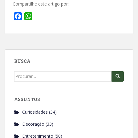
Compartilhe este artigo por:
F
W
a
h
c
a
e
t
b
s
o
A
BUSCA
o
p
k
p
Search
for:
ASSUNTOS
Curiosidades
(34)
Decoração
(33)
Entretenimento
(50)