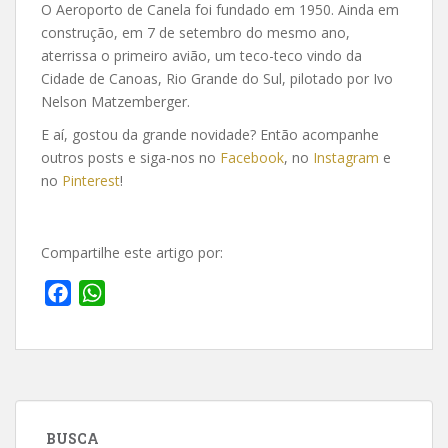
O Aeroporto de Canela foi fundado em 1950. Ainda em
construção, em 7 de setembro do mesmo ano,
aterrissa o primeiro avião, um teco-teco vindo da
Cidade de Canoas, Rio Grande do Sul, pilotado por Ivo
Nelson Matzemberger.
E aí, gostou da grande novidade? Então acompanhe
outros posts e siga-nos no
Facebook
, no
Instagram
e
no
Pinterest
!
Compartilhe este artigo por:
F
W
a
h
c
a
e
t
b
s
o
A
BUSCA