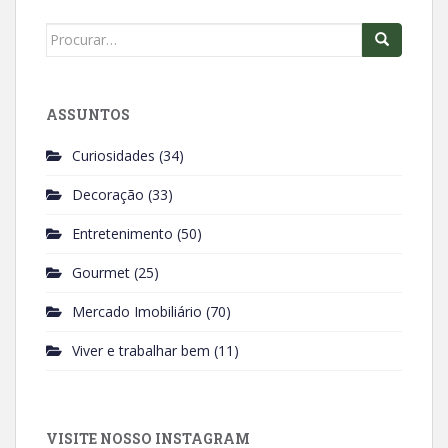
o
p
k
p
Search
for:
ASSUNTOS
Curiosidades
(34)
Decoração
(33)
Entretenimento
(50)
Gourmet
(25)
Mercado Imobiliário
(70)
Viver e trabalhar bem
(11)
VISITE NOSSO INSTAGRAM