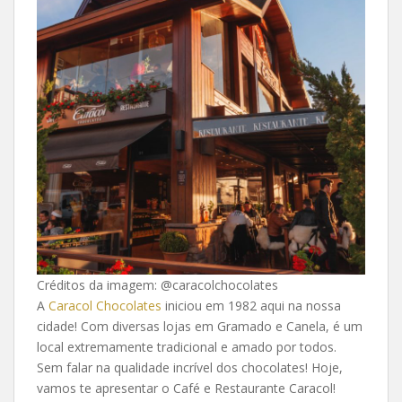
Créditos da imagem: @caracolchocolates
A
Caracol Chocolates
iniciou em 1982 aqui na nossa
cidade! Com diversas lojas em Gramado e Canela, é um
local extremamente tradicional e amado por todos.
Sem falar na qualidade incrível dos chocolates! Hoje,
vamos te apresentar o Café e Restaurante Caracol!