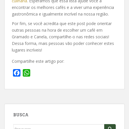
culinária
. Esperamos que essa lista ajude você a
encontrar os melhores cafés e a viver uma experiência
gastronômica e igualmente incrível na nossa região.
Por fim, se você acredita que este post pode orientar
outras pessoas na hora de escolher um café em
Gramado e Canela, compartilhe-o nas redes sociais!
Dessa forma, mais pessoas vão poder conhecer estes
lugares incríveis!
Compartilhe este artigo por:
F
W
a
h
c
a
e
t
b
s
o
A
BUSCA
o
p
k
p
Search