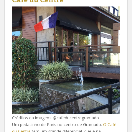
Créditos da imagem: @cafeducentregramado
Um pedacinho de Paris no centro de Gramado.
O Café
du Centre
tem um grande diferencial, que é na