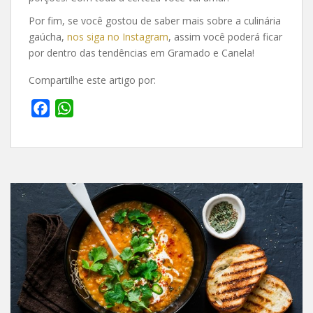
Por fim, se você gostou de saber mais sobre a culinária
gaúcha,
nos siga no Instagram
, assim você poderá ficar
por dentro das tendências em Gramado e Canela!
Compartilhe este artigo por:
F
W
a
h
c
a
e
t
b
s
o
A
o
p
k
p