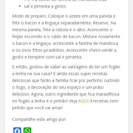
sal e pimenta a gosto
Modo de preparo: Coloque o azeite em uma panela e
frite o bacon e a linguiça separadamente. Reserve. Na
mesma panela, frite a cebola e o alho. Acrescente o
feijão escorrido e o caldo de bacon. Misture novamente
o bacon e a linguiça, acrescente a farinha de mandioca
e os ovos fritos picadinhos. Acrescente cheiro-verde a
gosto e tempere com sal e pimenta.
E então, gostou de saber as vantagens de ter um fogão
a lenha na sua casa? E ainda essas super receitas
deliciosas que farão a família ficar por pertinho curtindo
o fogo, a decoração do seu espaço e um prato
delicioso. Agora, outro ingrediente que fica maravilhosa
no fogão a lenha é o pinhão! Veja
AQUI
4 receitas com
pinhão que você vai amar!
Compartilhe este artigo por:
F
W