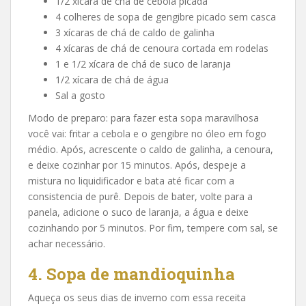
1/2 xícara de chá de cebola picada
4 colheres de sopa de gengibre picado sem casca
3 xícaras de chá de caldo de galinha
4 xícaras de chá de cenoura cortada em rodelas
1 e 1/2 xícara de chá de suco de laranja
1/2 xícara de chá de água
Sal a gosto
Modo de preparo: para fazer esta sopa maravilhosa
você vai: fritar a cebola e o gengibre no óleo em fogo
médio. Após, acrescente o caldo de galinha, a cenoura,
e deixe cozinhar por 15 minutos. Após, despeje a
mistura no liquidificador e bata até ficar com a
consistencia de purê. Depois de bater, volte para a
panela, adicione o suco de laranja, a água e deixe
cozinhando por 5 minutos. Por fim, tempere com sal, se
achar necessário.
4. Sopa de mandioquinha
Aqueça os seus dias de inverno com essa receita