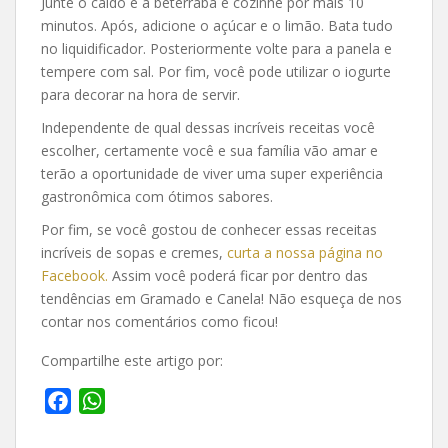
Junte o caldo e a beterraba e cozinhe por mais 10
minutos. Após, adicione o açúcar e o limão. Bata tudo
no liquidificador. Posteriormente volte para a panela e
tempere com sal. Por fim, você pode utilizar o iogurte
para decorar na hora de servir.
Independente de qual dessas incríveis receitas você
escolher, certamente você e sua família vão amar e
terão a oportunidade de viver uma super experiência
gastronômica com ótimos sabores.
Por fim, se você gostou de conhecer essas receitas
incríveis de sopas e cremes,
curta a nossa página no
Facebook.
Assim você poderá ficar por dentro das
tendências em Gramado e Canela! Não esqueça de nos
contar nos comentários como ficou!
Compartilhe este artigo por:
F
W
a
h