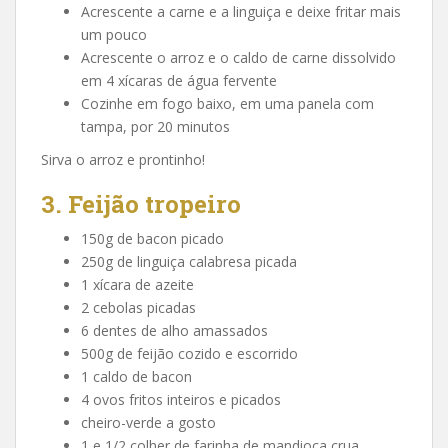
Acrescente a carne e a linguiça e deixe fritar mais
um pouco
Acrescente o arroz e o caldo de carne dissolvido
em 4 xícaras de água fervente
Cozinhe em fogo baixo, em uma panela com
tampa, por 20 minutos
Sirva o arroz e prontinho!
3. Feijão tropeiro
150g de bacon picado
250g de linguiça calabresa picada
1 xícara de azeite
2 cebolas picadas
6 dentes de alho amassados
500g de feijão cozido e escorrido
1 caldo de bacon
4 ovos fritos inteiros e picados
cheiro-verde a gosto
1 e 1/2 colher de farinha de mandioca crua