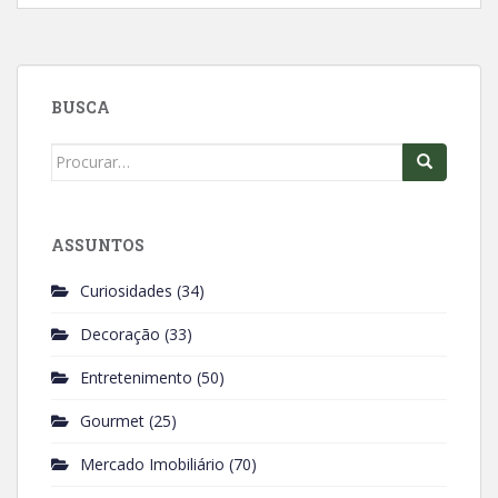
c
a
e
t
b
s
o
A
BUSCA
o
p
k
p
Search
for:
ASSUNTOS
Curiosidades
(34)
Decoração
(33)
Entretenimento
(50)
Gourmet
(25)
Mercado Imobiliário
(70)