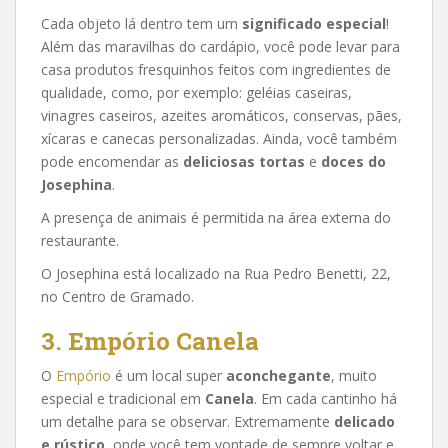
Cada objeto lá dentro tem um
significado especial
!
Além das maravilhas do cardápio, você pode levar para
casa produtos fresquinhos feitos com ingredientes de
qualidade, como, por exemplo: geléias caseiras,
vinagres caseiros, azeites aromáticos, conservas, pães,
xícaras e canecas personalizadas. Ainda, você também
pode encomendar as
deliciosas tortas
e
doces do
Josephina
.
A presença de animais é permitida na área externa do
restaurante.
O Josephina está localizado na Rua Pedro Benetti, 22,
no Centro de Gramado.
3. Empório Canela
O
Empório
é um local super
aconchegante
, muito
especial e tradicional em
Canela
. Em cada cantinho há
um detalhe para se observar. Extremamente
delicado
e rústico
, onde você tem vontade de sempre voltar e