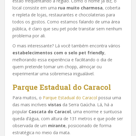
estão frequentando a região. Como o nome já diz, o
local consiste em uma
rua muito charmosa
, coberta
e repleta de lojas, restaurantes e chocolaterias para
todos os gostos. Como estamos falando de uma área
pública, é claro que seu pet pode transitar sem nenhum
problema por ali.
O mais interessante? Lá você também encontra vários
estabelecimentos com o selo pet friendly
,
melhorando essa experiência e facilitando o dia de
quem pretende tomar um chopp, almoçar ou
experimentar uma sobremesa inigualável.
Parque Estadual do Caracol
Para muitos, o
Parque Estadual do Caracol
possui uma
das mais incríveis
vistas
da Serra Gaúcha. Lá, há a
popular
Cascata do Caracol
, uma enorme e suntuosa
queda d’água, com altura de 131 metros e que pode ser
observada de um
mirante
, posicionado de forma
estratégica no meio da mata.