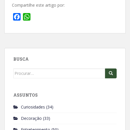
Compartilhe este artigo por:
F
W
a
h
c
a
e
t
b
s
o
A
BUSCA
o
p
k
p
Search
for:
ASSUNTOS
Curiosidades
(34)
Decoração
(33)
Entretenimento
(50)