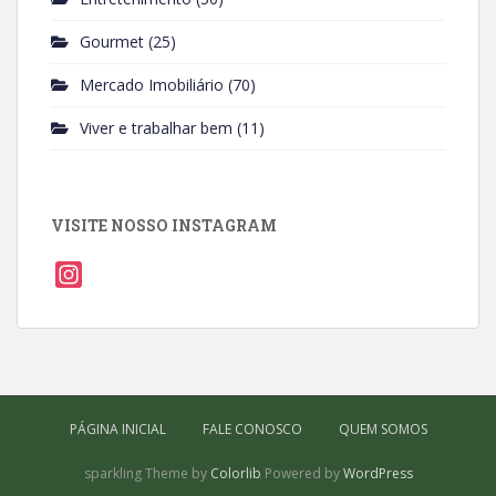
Gourmet
(25)
Mercado Imobiliário
(70)
Viver e trabalhar bem
(11)
VISITE NOSSO INSTAGRAM
I
n
s
t
a
g
PÁGINA INICIAL
FALE CONOSCO
QUEM SOMOS
r
a
sparkling Theme by
Colorlib
Powered by
WordPress
m