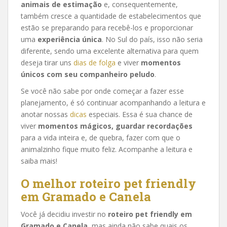
animais de estimação
e, consequentemente,
também cresce a quantidade de estabelecimentos que
estão se preparando para recebê-los e proporcionar
uma
experiência única
. No Sul do país, isso não seria
diferente, sendo uma excelente alternativa para quem
deseja tirar uns
dias de folga
e viver
momentos
únicos com seu companheiro peludo
.
Se você não sabe por onde começar a fazer esse
planejamento, é só continuar acompanhando a leitura e
anotar nossas
dicas
especiais. Essa é sua chance de
viver
momentos mágicos, guardar recordações
para a vida inteira e, de quebra, fazer com que o
animalzinho fique muito feliz. Acompanhe a leitura e
saiba mais!
O melhor roteiro pet friendly
em Gramado
e Canela
Você já decidiu investir no
roteiro pet friendly em
Gramado
e Canela
, mas ainda não sabe quais os