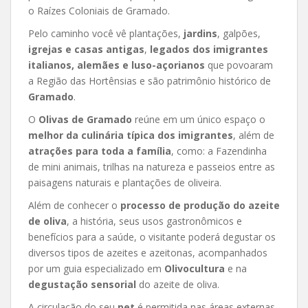
o Raízes Coloniais de Gramado.
Pelo caminho você vê plantações,
jardins
, galpões,
igrejas e casas antigas
,
legados dos imigrantes
italianos, alemães e luso-açorianos
que povoaram
a Região das Hortênsias e são patrimônio histórico de
Gramado
.
O
Olivas de Gramado
reúne em um único espaço o
melhor da culinária típica
dos imigrantes
, além de
atrações para toda a família
, como: a Fazendinha
de mini animais, trilhas na natureza e passeios entre as
paisagens naturais e plantações de oliveira.
Além de conhecer o
processo de produção do azeite
de oliva
, a história, seus usos gastronômicos e
benefícios para a saúde, o visitante poderá degustar os
diversos tipos de azeites e azeitonas, acompanhados
por um guia especializado em
Olivocultura
e na
degustação sensorial
do azeite de oliva.
A circulação do seu
pet
é permitida nas áreas externas