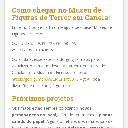
Como chegar no Museu de
Figuras de Terror em Canela!
Entre no Google Earth ou Maps e pesquise “Museu de
Figuras de Terror”.
Ou no GPS: -29.392728034450624,
-50.797899831840695
Ou ainda acesse este link do google maps para
visualizar o caminho desde a Catedral de Pedra de
Canela até o Museu de Figuras de Terror.
https://goo.gl/maps/wLJdZHMtG376jAgeA
, boa
diversão, e o melhor, é gratuito!
Próximos projetos
Os irmãos estão sempre colocando
novos
personagens no local
, além de terem vários
planos
saindo do papel
! Alguns objetivos dos irmãos são de
fazer uma casa inspirada no
Pânico na Floresta
, mais