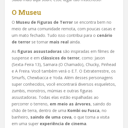
O Museu
O
Museu de Figuras de Terror
se encontra bem no
meio de uma comunidade remota, com poucas casas e
um mato fechado. Tudo isso contribui para o
cenário
de terror
se tornar
mais real
ainda.
As
figuras assustadoras
são inspiradas em filmes de
suspense e em
clássicos do terror
, como: Jason
(Sexta-Feira 13), Samara (O Chamado), Chucky, Pinhead
e A Freira. Você também verá o E.T. O Extraterrestre, os
Smurfs, Chewbacca e Yoda. Além desses personagens
super conhecidos, você encontrará diversos esqueletos,
zumbis, monstros, múmias e outras figuras
assustadoras. Todas elas estão espalhadas ao
percorrer o terreno,
em meio as árvores
, saindo do
chão de terra, dentro de uma
Kombi ou Fusca
, no
banheiro,
saindo de uma cova
, o que torna a visita
em uma super
experiência de cinema
.