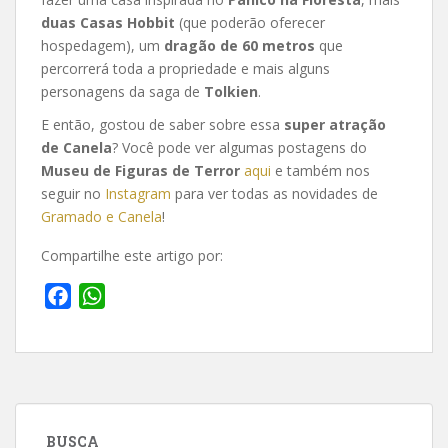
duas Casas Hobbit
(que poderão oferecer
hospedagem), um
dragão de 60 metros
que
percorrerá toda a propriedade e mais alguns
personagens da saga de
Tolkien
.
E então, gostou de saber sobre essa
super atração
de Canela
? Você pode ver algumas postagens do
Museu de Figuras de Terror
aqui
e também nos
seguir no
Instagram
para ver todas as novidades de
Gramado e Canela
!
Compartilhe este artigo por:
F
W
a
h
c
a
e
t
b
s
o
A
BUSCA