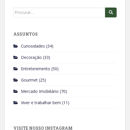
o
p
k
p
Search
for:
ASSUNTOS
Curiosidades
(34)
Decoração
(33)
Entretenimento
(50)
Gourmet
(25)
Mercado Imobiliário
(70)
Viver e trabalhar bem
(11)
VISITE NOSSO INSTAGRAM