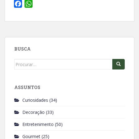
F
W
a
h
c
a
e
t
b
s
o
A
BUSCA
o
p
k
p
Search
for:
ASSUNTOS
Curiosidades
(34)
Decoração
(33)
Entretenimento
(50)
Gourmet
(25)