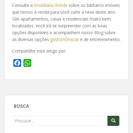
Consulte a
Imobiliária Rohde
sobre os bárbaros imóveis
que temos à venda para você curtir a neve deste ano.
São apartamentos, casas e residenciais muito bem
localizados. Você irá se surpreender com as boas
opções disponíveis e acompanhem nosso Blog sobre
as diversas opções
gastronômicas
e de entretenimento.
Compartilhe este artigo por:
F
W
a
h
c
a
e
t
b
s
o
A
BUSCA
o
p
k
p
Search
for: