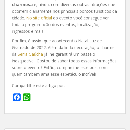
charmosa
e, ainda, com diversas outras atrações que
ocorrem diariamente nos principais pontos turísticos da
cidade.
No site oficial
do evento você consegue ver
toda a programação dos eventos, localização,
ingressos e mais.
Por fim, é assim que acontecerá o Natal Luz de
Gramado de 2022. Além da linda decoração, o charme
da
Serra Gaúcha
já lhe garantirá um passeio
inesquecível. Gostou de saber todas essas informações
sobre o evento? Então, compartilhe este post com
quem também ama esse espetáculo incrível!
Compartilhe este artigo por:
F
W
a
h
c
a
e
t
b
s