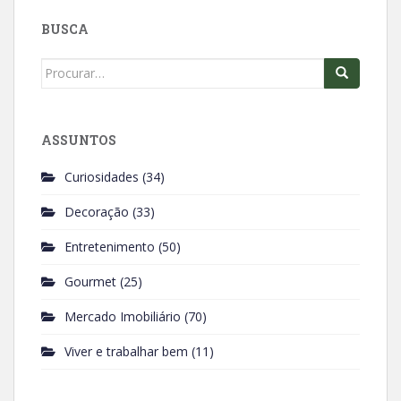
o
A
BUSCA
o
p
k
p
Search
for:
ASSUNTOS
Curiosidades
(34)
Decoração
(33)
Entretenimento
(50)
Gourmet
(25)
Mercado Imobiliário
(70)
Viver e trabalhar bem
(11)