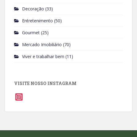
Decoração
(33)
Entretenimento
(50)
Gourmet
(25)
Mercado Imobiliário
(70)
Viver e trabalhar bem
(11)
VISITE NOSSO INSTAGRAM
I
n
s
t
a
g