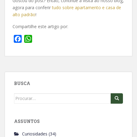
Gostou do post? Então, continue a visita ao nosso blog,
agora para conferir
tudo sobre apartamento e casa de
alto padrão
!
Compartilhe este artigo por:
F
W
a
h
c
a
e
t
b
s
o
A
BUSCA
o
p
k
p
Search
for:
ASSUNTOS
Curiosidades
(34)