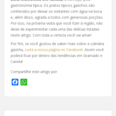
gastronomia típica. Os pratos típicos gaúchos são
conhecidos por deixar os visitantes com água na boca
e, além disso, agrada a todos com generosas porções.
Por isso, na próxima visita que você fizer à região, não
deixe de experimentar cada uma das delícias listadas
neste artigo. Com toda a certeza você vai amar!
Por fim, se você gostou de saber mais sobre a culinária
gaúcha,
curta a nossa página no Facebook.
Assim você
poderá ficar por dentro das tendências em Gramado e
Canela!
Compartilhe este artigo por:
F
W
a
h
c
a
e
t
b
s
o
A