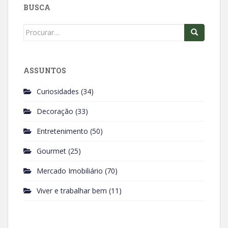
BUSCA
o
p
k
p
Search
for:
ASSUNTOS
Curiosidades
(34)
Decoração
(33)
Entretenimento
(50)
Gourmet
(25)
Mercado Imobiliário
(70)
Viver e trabalhar bem
(11)