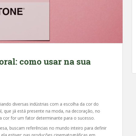
oral: como usar na sua
iando diversas indústrias com a escolha da cor do
al, que já está presente na moda, na decoração, no
a cor for um fator determinante para o sucesso.
sa, buscam referências no mundo inteiro para definir
ela estiver: nas produções cinematográficas em