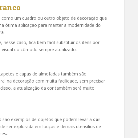
branco
, como um quadro ou outro objeto de decoração que
ma ótima aplicação para manter a modernidade do
al.
nesse caso, fica bem fácil substituir os itens por
 visual do cômodo sempre atualizado.
s tapetes e capas de almofadas também são
 Coral na decoração com muita facilidade, sem precisar
disso, a atualização da cor também será muito
s são exemplos de objetos que podem levar a
cor
e ser explorada em louças e demais utensílios de
mesa.