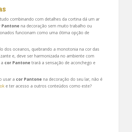
as
r tudo combinando com detalhes da cortina dá um ar
r Pantone
na decoração sem muito trabalho ou
ncionados funcionam como uma ótima opção de
undo dos oceanos, quebrando a monotonia na cor das
rgizante e, deve ser harmonizada no ambiente com
m a
cor Pantone
trará a sensação de aconchego e
o usar a
cor Pantone
na decoração do seu lar, não é
ok
e ter acesso a outros conteúdos como este?