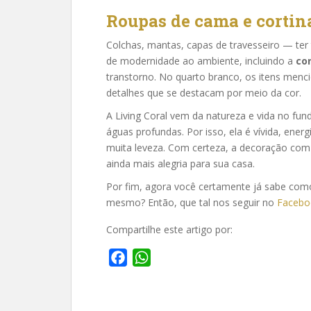
Roupas de cama e cortin
Colchas, mantas, capas de travesseiro — te
de modernidade ao ambiente, incluindo a
co
transtorno. No quarto branco, os itens me
detalhes que se destacam por meio da cor.
A Living Coral vem da natureza e vida no f
águas profundas. Por isso, ela é vívida, ene
muita leveza. Com certeza, a decoração co
ainda mais alegria para sua casa.
Por fim, agora você certamente já sabe com
mesmo? Então, que tal nos seguir no
Facebo
Compartilhe este artigo por:
F
W
a
h
c
a