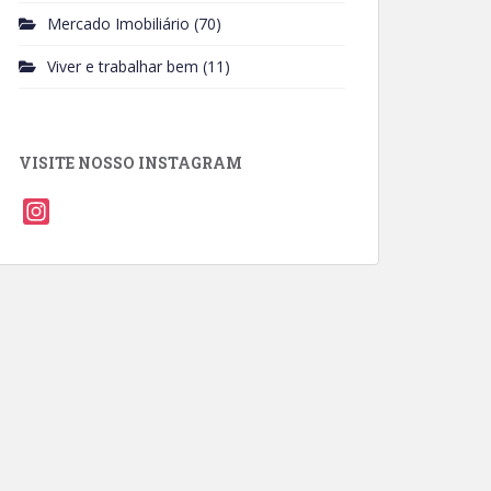
Mercado Imobiliário
(70)
Viver e trabalhar bem
(11)
VISITE NOSSO INSTAGRAM
I
n
s
t
a
g
r
a
m