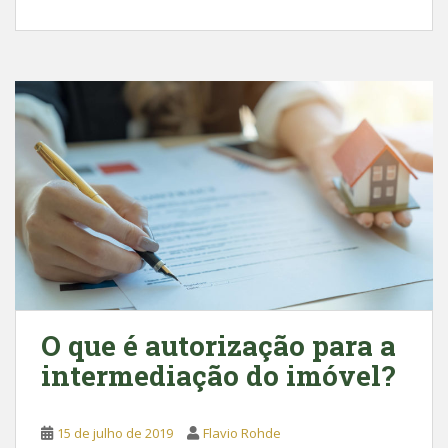
a
h
c
a
e
t
b
s
o
A
o
p
k
p
O que é autorização para a
intermediação do imóvel?
15 de julho de 2019
Flavio Rohde