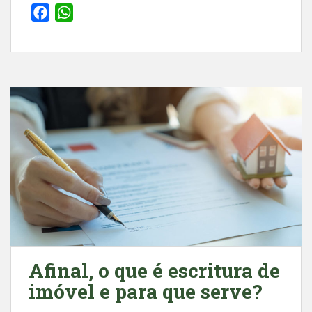
F
W
a
h
c
a
e
t
b
s
o
A
o
p
k
p
Afinal, o que é escritura de
imóvel e para que serve?