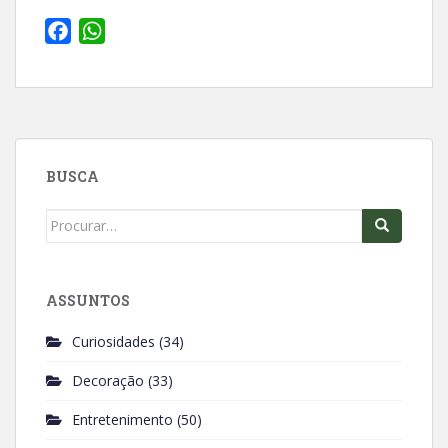
F
W
a
h
c
a
e
t
b
s
o
A
BUSCA
o
p
k
p
Search
for:
ASSUNTOS
Curiosidades
(34)
Decoração
(33)
Entretenimento
(50)