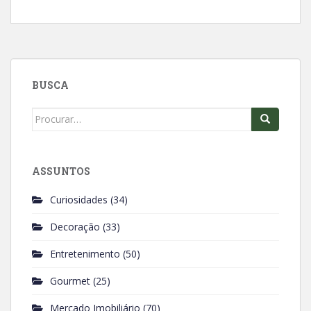
a
h
c
a
e
t
b
s
o
A
BUSCA
o
p
k
p
Search
for:
ASSUNTOS
Curiosidades
(34)
Decoração
(33)
Entretenimento
(50)
Gourmet
(25)
Mercado Imobiliário
(70)