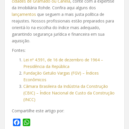
cidades de Gramado ou Canela
, conte com a expertise
da Imobiliária Rohde. Confira aqui alguns dos
lançamentos
que seguem a mais justa política de
reajustes. Nossos profissionais estão preparados para
orientá-lo na escolha do índice mais adequado,
garantindo segurança jurídica e financeira em sua
aquisição.
Fontes:
Lei nº 4.591, de 16 de dezembro de 1964 –
Presidência da República
Fundação Getulio Vargas (FGV) – Índices
Econômicos
Câmara Brasileira da Indústria da Construção
(CBIC) – Índice Nacional de Custo da Construção
(INCC)
Compartilhe este artigo por:
F
W