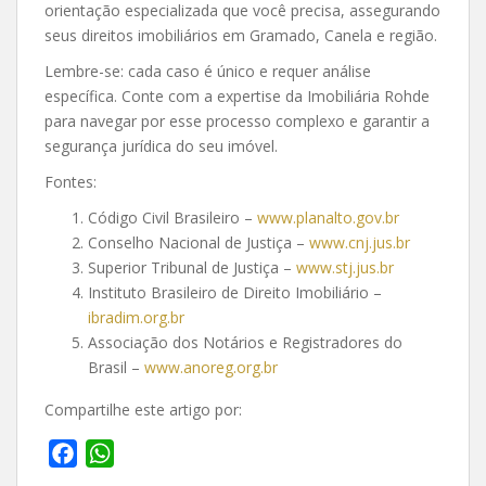
orientação especializada que você precisa, assegurando
seus direitos imobiliários em Gramado, Canela e região.
Lembre-se: cada caso é único e requer análise
específica. Conte com a expertise da Imobiliária Rohde
para navegar por esse processo complexo e garantir a
segurança jurídica do seu imóvel.
Fontes:
Código Civil Brasileiro –
www.planalto.gov.br
Conselho Nacional de Justiça –
www.cnj.jus.br
Superior Tribunal de Justiça –
www.stj.jus.br
Instituto Brasileiro de Direito Imobiliário –
ibradim.org.br
Associação dos Notários e Registradores do
Brasil –
www.anoreg.org.br
Compartilhe este artigo por:
F
W
a
h