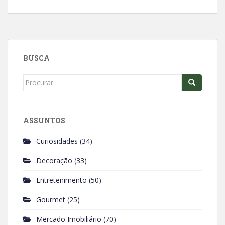
c
a
e
t
b
s
o
A
BUSCA
o
p
k
p
Search
for:
ASSUNTOS
Curiosidades
(34)
Decoração
(33)
Entretenimento
(50)
Gourmet
(25)
Mercado Imobiliário
(70)