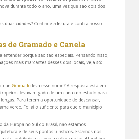
nova durante todo o ano, uma vez que são dois dos
s duas cidades? Continue a leitura e confira nosso
cas de Gramado e Canela
r a entender porque são tão especiais. Pensando nisso,
ções mais marcantes desses dois locais, veja só:
or que
Gramado
leva esse nome? A resposta está em
do tropeiros levavam gado de um canto do estado para
s longas. Para terem a oportunidade de descansar,
verde. Foi aí o suficiente para que o município
 da Europa no Sul do Brasil, não estamos
uitetura e de seus pontos turísticos. Estamos nos
ue ela contribuiu para que a cultura do local também