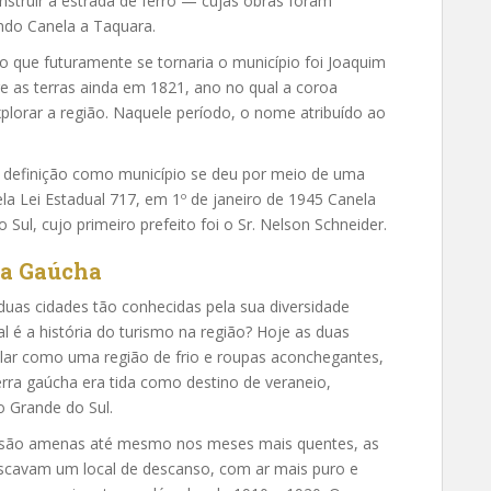
nstruir a estrada de ferro — cujas obras foram
ando Canela a Taquara.
no que futuramente se tornaria o município foi Joaquim
bre as terras ainda em 1821, ano no qual a coroa
lorar a região. Naquele período, o nome atribuído ao
definição como município se deu por meio de uma
la Lei Estadual 717, em 1º de janeiro de 1945 Canela
Sul, cujo primeiro prefeito foi o Sr. Nelson Schneider.
ra Gaúcha
duas cidades tão conhecidas pela sua diversidade
ual é a história do turismo na região? Hoje as duas
ular como uma região de frio e roupas aconchegantes,
erra gaúcha era tida como destino de veraneio,
o Grande do Sul.
s são amenas até mesmo nos meses mais quentes, as
uscavam um local de descanso, com ar mais puro e