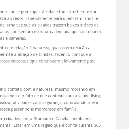
recisar se preocupar. A cidade toda traz bem-estar
eza ao redor. Especialmente para quem tem filhos, é
dade, uma vez que as cidades trazem baixos índices de
ntrados apresentam estrutura adequada que contribuem
as e câmeras.
anto em relação à natureza, quanto em relação a
o permite a atração de turistas, fazendo com que a
antos visitantes (que contribuem efetivamente para
ervar o contato com a natureza, mesmo morando em
cialmente o fato de que contribui para a saúde física,
realizar atividades com segurança, controlando melhor
 possa passar bons momentos em família.
er em cidades como Gramado e Canela contribuem
 mental. Estar em uma região que é bonita durante 365