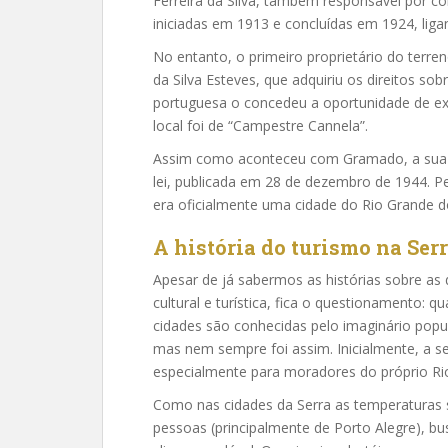
Ferreira da Silva, também responsável por co
iniciadas em 1913 e concluídas em 1924, lig
No entanto, o primeiro proprietário do terre
da Silva Esteves, que adquiriu os direitos so
portuguesa o concedeu a oportunidade de exp
local foi de “Campestre Cannela”.
Assim como aconteceu com Gramado, a sua 
lei, publicada em 28 de dezembro de 1944. Pe
era oficialmente uma cidade do Rio Grande do 
A história do turismo na Ser
Apesar de já sabermos as histórias sobre as 
cultural e turística, fica o questionamento: q
cidades são conhecidas pelo imaginário pop
mas nem sempre foi assim. Inicialmente, a s
especialmente para moradores do próprio Ri
Como nas cidades da Serra as temperatura
pessoas (principalmente de Porto Alegre), b