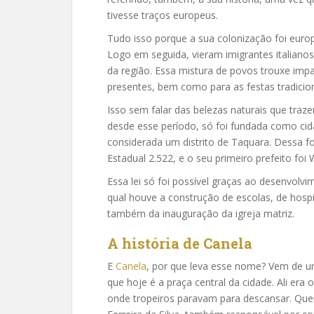
tivesse traços europeus.
Tudo isso porque a sua colonização foi europ
Logo em seguida, vieram imigrantes italian
da região. Essa mistura de povos trouxe impac
presentes, bem como para as festas tradicion
Isso sem falar das belezas naturais que tra
desde esse período, só foi fundada como c
considerada um distrito de Taquara. Dessa fo
Estadual 2.522, e o seu primeiro prefeito foi 
Essa lei só foi possível graças ao desenvolv
qual houve a construção de escolas, de hospi
também da inauguração da igreja matriz.
A história de Canela
E
Canela
, por que leva esse nome? Vem de u
que hoje é a praça central da cidade. Ali era
onde tropeiros paravam para descansar. Que