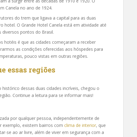
ram a surgir entre as décadas de 1910 e 1920. O
em Canela no ano de 1924.
tores do trem que ligava a capital para as duas
ro hotel. O Grande Hotel Canela está em atividade até
 diversos pontos do Brasil.
os hotéis é que as cidades começaram a receber
derarmos as condições oferecidas aos hóspedes para
peraturas, pouco vistas em outras regiões.
e essas regiões
istórico dessas duas cidades incríveis, chegou o
ão. Continue a leitura para se informar mais!
orizada por qualquer pessoa, independentemente de
or exemplo, existem bairros com
clima de interior
, que
ar-se ao ar livre, além de viver em segurança com a