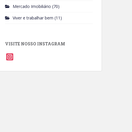
Mercado Imobiliário
(70)
Viver e trabalhar bem
(11)
VISITE NOSSO INSTAGRAM
I
n
s
t
a
g
r
a
m