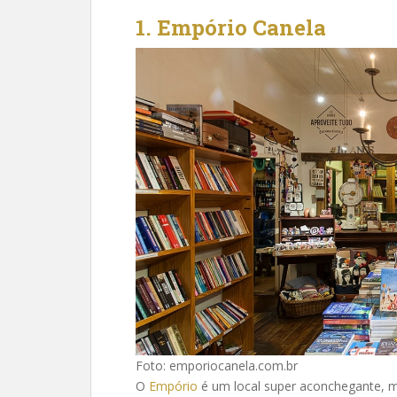
1. Empório Canela
Foto: emporiocanela.com.br
O
Empório
é um local super aconchegante, mu