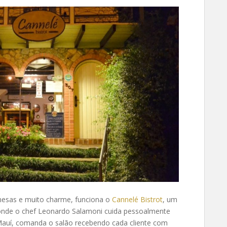
sas e muito charme, funciona o
Cannelé Bistrot
, um
 onde o chef Leonardo Salamoni cuida pessoalmente
Mauí, comanda o salão recebendo cada cliente com