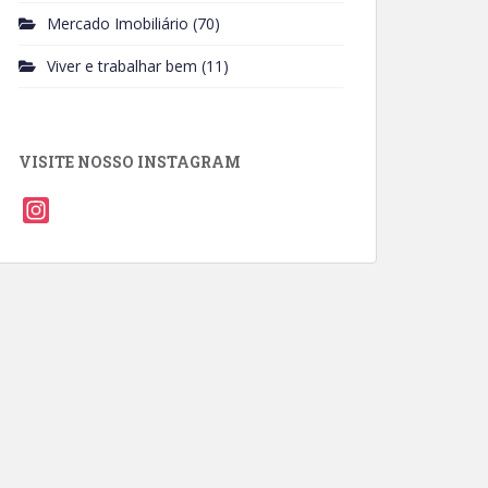
Mercado Imobiliário
(70)
Viver e trabalhar bem
(11)
VISITE NOSSO INSTAGRAM
I
n
s
t
a
g
r
a
m