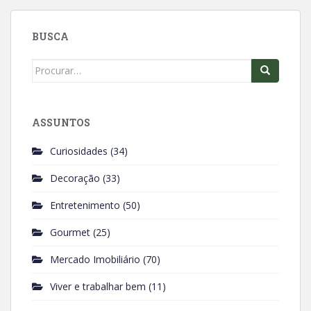
b
s
o
A
BUSCA
o
p
k
p
Search
for:
ASSUNTOS
Curiosidades
(34)
Decoração
(33)
Entretenimento
(50)
Gourmet
(25)
Mercado Imobiliário
(70)
Viver e trabalhar bem
(11)