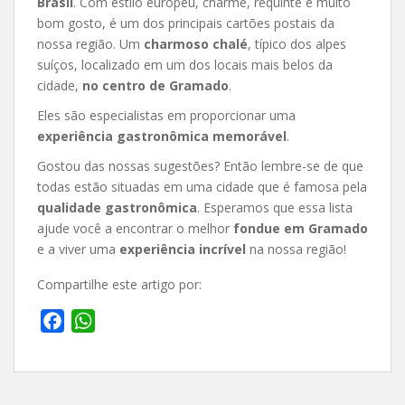
Brasil
. Com estilo europeu, charme, requinte e muito
bom gosto, é um dos principais cartões postais da
nossa região. Um
charmoso chalé
, típico dos alpes
suíços, localizado em um dos locais mais belos da
cidade,
no centro de Gramado
.
Eles são especialistas em proporcionar uma
experiência gastronômica memorável
.
Gostou das nossas sugestões? Então lembre-se de que
todas estão situadas em uma cidade que é famosa pela
qualidade gastronômica
. Esperamos que essa lista
ajude você a encontrar o melhor
fondue em Gramado
e a viver uma
experiência incrível
na nossa região!
Compartilhe este artigo por:
F
W
a
h
c
a
e
t