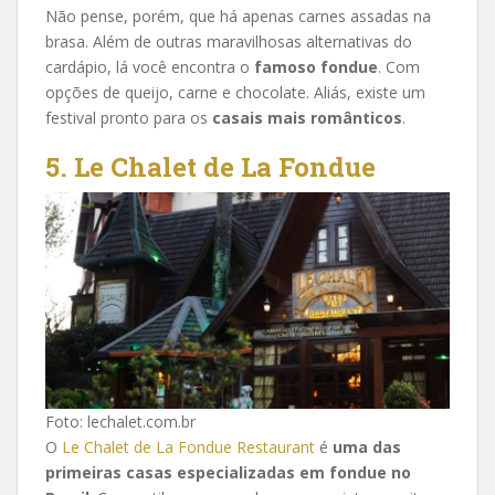
Não pense, porém, que há apenas carnes assadas na
brasa. Além de outras maravilhosas alternativas do
cardápio, lá você encontra o
famoso fondue
. Com
opções de queijo, carne e chocolate. Aliás, existe um
festival pronto para os
casais mais românticos
.
5. Le Chalet de La Fondue
Foto: lechalet.com.br
O
Le Chalet de La Fondue Restaurant
é
uma das
primeiras casas especializadas em fondue no