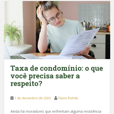
b
s
o
A
o
p
k
p
Taxa de condomínio: o que
você precisa saber a
respeito?
1 de dezembro de 2020
Flavio Rohde
Ainda há moradores que enfrentam alguma resistência