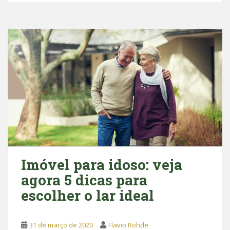
c
a
e
t
b
s
o
A
o
p
k
p
Imóvel para idoso: veja
agora 5 dicas para
escolher o lar ideal
31 de março de 2020
Flavio Rohde