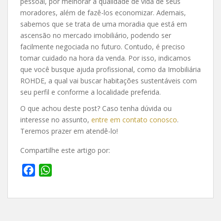
pessoal, por melhorar a qualidade de vida de seus
moradores, além de fazê-los economizar. Ademais,
sabemos que se trata de uma moradia que está em
ascensão no mercado imobiliário, podendo ser
facilmente negociada no futuro. Contudo, é preciso
tomar cuidado na hora da venda. Por isso, indicamos
que você busque ajuda profissional, como da Imobiliária
ROHDE, a qual vai buscar habitações sustentáveis com
seu perfil e conforme a localidade preferida.
O que achou deste post? Caso tenha dúvida ou
interesse no assunto,
entre em contato conosco
.
Teremos prazer em atendê-lo!
Compartilhe este artigo por:
F
W
a
h
c
a
e
t