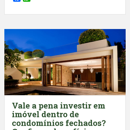
a
h
c
a
e
t
b
s
o
A
o
p
k
p
Vale a pena investir em
imóvel dentro de
condomínios fechados?