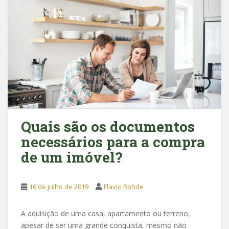
o
A
o
p
k
p
Quais são os documentos
necessários para a compra
de um imóvel?
16 de julho de 2019
Flavio Rohde
A aquisição de uma casa, apartamento ou terreno,
apesar de ser uma grande conquista, mesmo não