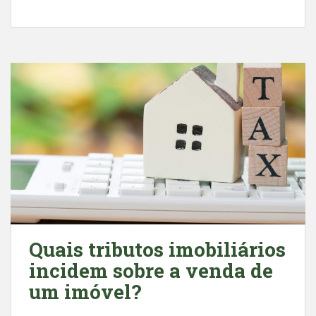
a
h
c
a
e
t
b
s
o
A
o
p
k
p
Quais tributos imobiliários
incidem sobre a venda de
um imóvel?