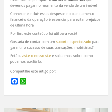
devemos pagar no momento da venda de um imóvel.
Conhecer e incluir essas despesas no planejamento
financeiro da operação é essencial para evitar prejuízos
de última hora.
Por fim, este conteúdo foi útil para você?
Gostaria de contar com um
suporte especializado
para
garantir o sucesso de suas transações imobiliárias?
Então,
visite o nosso site
e saiba mais sobre como
podemos auxiliá-lo.
Compartilhe este artigo por:
F
W
a
h
c
a
e
t
b
s