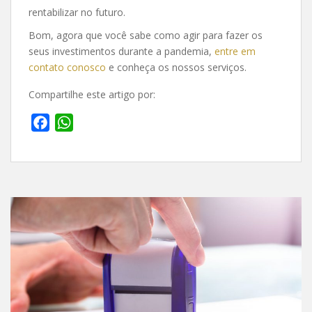
rentabilizar no futuro.
Bom, agora que você sabe como agir para fazer os
seus investimentos durante a pandemia,
entre em
contato conosco
e conheça os nossos serviços.
Compartilhe este artigo por:
F
W
a
h
c
a
e
t
b
s
o
A
o
p
k
p