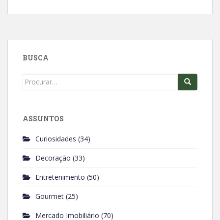
c
a
e
t
b
s
o
A
BUSCA
o
p
k
p
Search
for:
ASSUNTOS
Curiosidades
(34)
Decoração
(33)
Entretenimento
(50)
Gourmet
(25)
Mercado Imobiliário
(70)