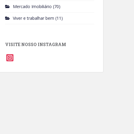
Mercado Imobiliário
(70)
Viver e trabalhar bem
(11)
VISITE NOSSO INSTAGRAM
I
n
s
t
a
g
r
a
m