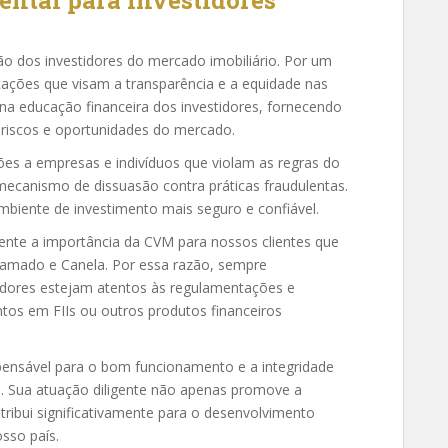
ntal para investidores
o dos investidores do mercado imobiliário. Por um
tações que visam a transparência e a equidade nas
 na educação financeira dos investidores, fornecendo
 riscos e oportunidades do mercado.
es a empresas e indivíduos que violam as regras do
canismo de dissuasão contra práticas fraudulentas.
biente de investimento mais seguro e confiável.
nte a importância da CVM para nossos clientes que
ramado e Canela. Por essa razão, sempre
dores estejam atentos às regulamentações e
tos em FIIs ou outros produtos financeiros
pensável para o bom funcionamento e a integridade
il. Sua atuação diligente não apenas promove a
ribui significativamente para o desenvolvimento
osso país.