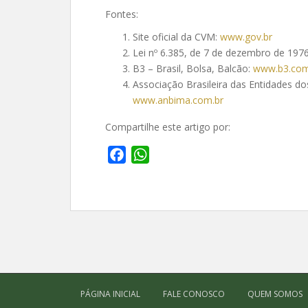
Fontes:
Site oficial da CVM:
www.gov.br
Lei nº 6.385, de 7 de dezembro de 197
B3 – Brasil, Bolsa, Balcão:
www.b3.com
Associação Brasileira das Entidades d
www.anbima.com.br
Compartilhe este artigo por:
F
W
a
h
c
a
e
t
b
s
o
A
o
p
k
p
PÁGINA INICIAL
FALE CONOSCO
QUEM SOMOS