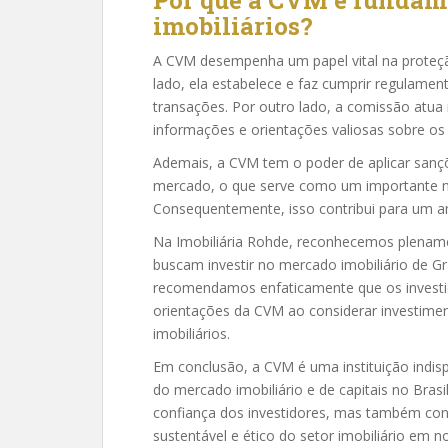
Por que a CVM é fundame
imobiliários?
A CVM desempenha um papel vital na proteçã
lado, ela estabelece e faz cumprir regulamen
transações. Por outro lado, a comissão atua
informações e orientações valiosas sobre os
Ademais, a CVM tem o poder de aplicar sançõ
mercado, o que serve como um importante me
Consequentemente, isso contribui para um am
Na Imobiliária Rohde, reconhecemos plename
buscam investir no mercado imobiliário de G
recomendamos enfaticamente que os investi
orientações da CVM ao considerar investimen
imobiliários.
Em conclusão, a CVM é uma instituição indis
do mercado imobiliário e de capitais no Bras
confiança dos investidores, mas também cont
sustentável e ético do setor imobiliário em n