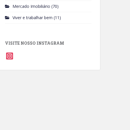
Mercado Imobiliário
(70)
Viver e trabalhar bem
(11)
VISITE NOSSO INSTAGRAM
I
n
s
t
a
g
r
a
m