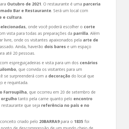
para
Outubro de 2021
. O restaurante é uma
parceria
amado Bar e Restaurante
. Será um local com
e e cultura
.
 selecionadas
, onde você poderá escolher o
corte
com vista para todas as preparações da
parrilla
. Além
r livre, onde os visitantes apaixonados pela
arte de
 assado. Ainda, haverão
dois bares
e um espaço
ra até 20 pessoas.
 com espreguiçadeiras e vista para um dos
cenários
Quilombo
, que convida os visitantes para um
ê se surpreenderá com a
decoração
do local que
 e requintada.
o Farroupilha
, que ocorreu em 20 de setembro de
o
orgulho
tanto pela carne quanto pelo
encontro
m restaurante que seja
referência no país e no
 conceito criado pelo
20BARRA9
para o
1835
foi
um ponto de descompressão de um mundo cheio de