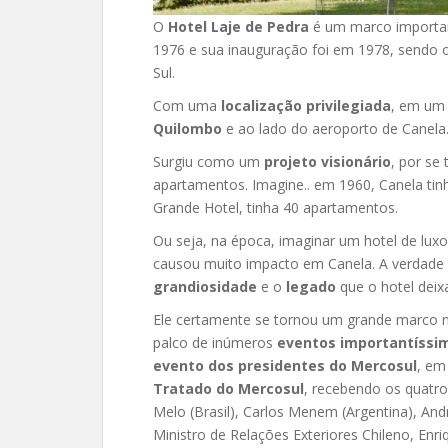
O
Hotel Laje de Pedra
é um marco important
1976 e sua inauguração foi em 1978, sendo 
Sul.
Com uma
localização privilegiada
, em um 
Quilombo
e ao lado do aeroporto de Canela
Surgiu como um
projeto visionário
, por se
apartamentos. Imagine.. em 1960, Canela tinh
Grande Hotel, tinha 40 apartamentos.
Ou seja, na época, imaginar um hotel de lux
causou muito impacto em Canela. A verdad
grandiosidade
e o
legado
que o hotel deixa
Ele certamente se tornou um grande marco 
palco de inúmeros
eventos importantíssi
evento dos presidentes do Mercosul
, em
Tratado do Mercosul
, recebendo os quatr
Melo (Brasil), Carlos Menem (Argentina), Andr
Ministro de Relações Exteriores Chileno, Enr