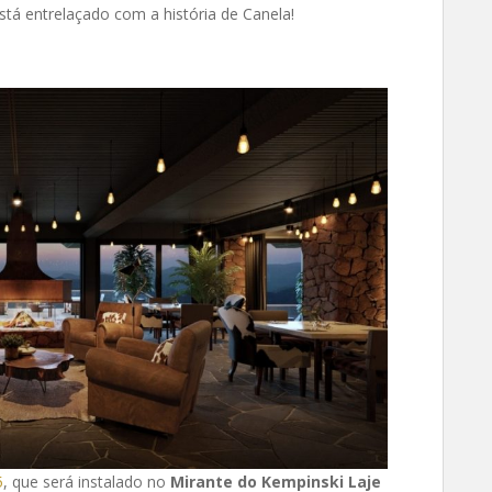
stá entrelaçado com a história de Canela!
5
, que será instalado no
Mirante do Kempinski Laje