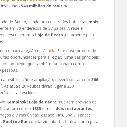
á investindo
540 milhões de reais
no
idade de Berlim, sendo uma das redes hoteleiras
mais
sente em 80 endereços de 37 países. A rede é
nos e escolheram o
Laje de Pedra
justamente pela
ão.
marco para a região de
Canela
. Este novo projeto de
uitas oportunidades para a região. Uma das principais
ior do complexo, que também funcionará como
0 pessoas.
a a revitalização e ampliação, deverá contar com
366
. As atuais 204 suítes darão lugar a 250
rão ser acrescidos.
ovo
Kempinski Laje de Pedra
, que tem previsão de
4
, contará com o
1835
e mais
dois restaurantes
,
aços e vistas únicas, espaço Kids, Spa & Fitness
r,
Rooftop Bar
com lareira aberta, teatro e área para