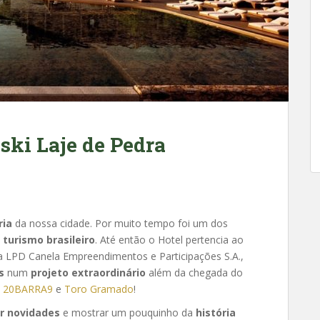
ski Laje de Pedra
ria
da nossa cidade. Por muito tempo foi um dos
o
turismo brasileiro
. Até então o Hotel pertencia ao
a LPD Canela Empreendimentos e Participações S.A.,
s
num
projeto extraordinário
além da chegada do
o
20BARRA9
e
Toro Gramado
!
r novidades
e mostrar um pouquinho da
história