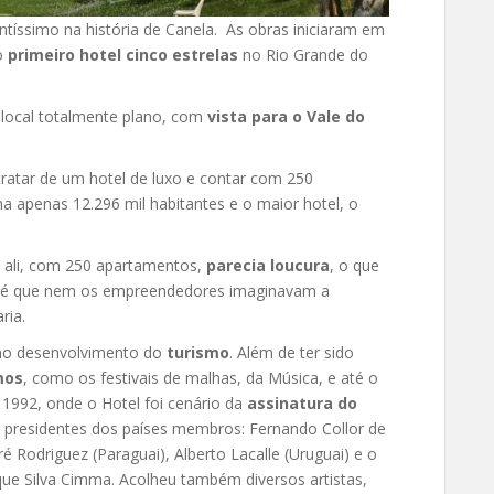
íssimo na história de Canela. As obras iniciaram em
o
primeiro hotel cinco estrelas
no Rio Grande do
local totalmente plano, com
vista para o Vale do
.
 tratar de um hotel de luxo e contar com 250
a apenas 12.296 mil habitantes e o maior hotel, o
o ali, com 250 apartamentos,
parecia loucura
, o que
e é que nem os empreendedores imaginavam a
ria.
no desenvolvimento do
turismo
. Além de ter sido
mos
, como os festivais de malhas, da Música, e até o
 1992, onde o Hotel foi cenário da
assinatura do
o presidentes dos países membros: Fernando Collor de
é Rodriguez (Paraguai), Alberto Lacalle (Uruguai) e o
ique Silva Cimma. Acolheu também diversos artistas,