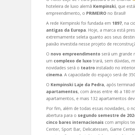
hoteleira de luxo alemã
Kempinski
, que est
empreendimento, o
PRIMEIRO
no Brasil!
A rede Kempinski foi fundada em
1897
, na c
antigas da Europa
. Hoje, a marca está pre
extremamente seleta quanto aos seus desti
paixão investida nesse projeto de reconstruç
O
novo empreendimento
será um grande 
um
complexo de luxo
trará, sem dúvidas, m
novidades será o
teatro
instalado no inter
cinema
. A capacidade do espaço será de 35
O
Kempinski Laje da Pedra
, após terminad
apartamentos
, com áreas entre 46 a 180 m²
apartamentos, e mais 132 apartamentos deve
Por fim, além de todas essas novidades, o n
abertura para o
segundo semestre de 202
cinco bares internacionais
com amplos terr
Center, Sport Bar, Delicatessen, Game Cente