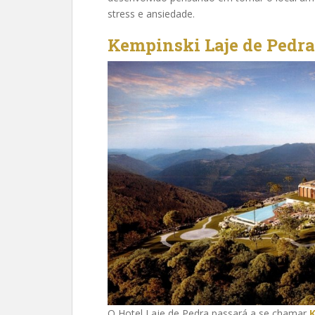
stress e ansiedade.
Kempinski Laje de Pedra
O Hotel Laje de Pedra passará a se chamar
K