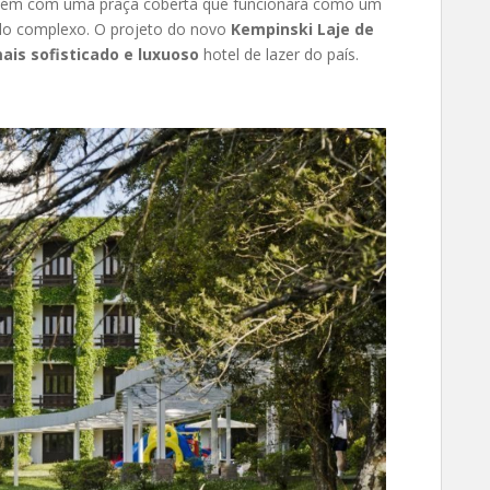
bém com uma praça coberta que funcionará como um
do complexo. O projeto do novo
Kempinski Laje de
ais sofisticado e luxuoso
hotel de lazer do país.