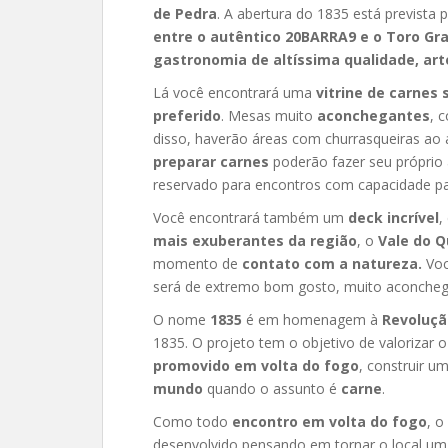
de Pedra
. A abertura do 1835 está prevista 
entre o autêntico 20BARRA9 e o Toro Gr
gastronomia de altíssima qualidade, art
Lá você encontrará uma
vitrine de carnes
preferido
. Mesas muito
aconchegantes
, 
disso, haverão áreas com churrasqueiras ao a
preparar carnes
poderão fazer seu próprio
reservado para encontros com capacidade pa
Você encontrará também um
deck incrível
,
mais exuberantes da região
, o
Vale do 
momento de
contato com a natureza.
Voc
será de extremo bom gosto, muito aconchego
O nome
1835
é em homenagem à
Revoluçã
1835. O projeto tem o objetivo de valorizar 
promovido em volta do fogo
, construir u
mundo
quando o assunto é
carne
.
Como todo
encontro em volta do fogo
, o
desenvolvido pensando em tornar o local 