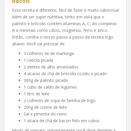
bacon
Essa receita é diferente, fácil de fazer e muito saborosa!
Além de ser super nutritiva, tento em vista que o
palmito e brócolis contém vitaminas A, C, do complexo
B e minerais como cálcio, magnésio, ferro e zinco.
Então, confira o nosso passo a passo da receita logo
abaixo. Você vai precisar de:
3 colheres de de manteiga
1 cebola picada
2 dentes de alho amassados
4 xícaras de chá de brócolis cozido e picado
300g de palmito picado
1 cubo de caldo de legumes
1 litro de leite
2 colheres de sopa de farinha de trigo
200g de creme de leite
Sal e pimenta-do-reino
1 xícara de chá de bacon frito em cubos
Modo de preparo: primeiramente você deve derreter a