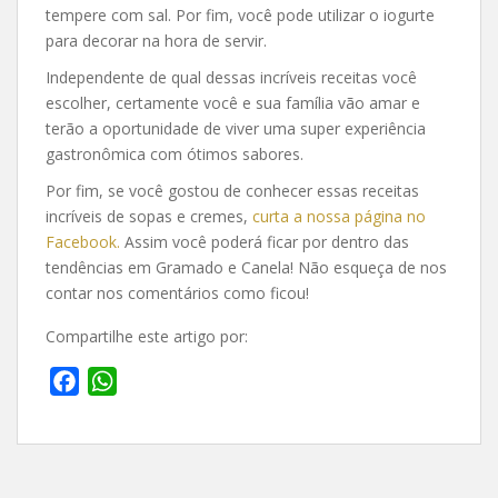
tempere com sal. Por fim, você pode utilizar o iogurte
para decorar na hora de servir.
Independente de qual dessas incríveis receitas você
escolher, certamente você e sua família vão amar e
terão a oportunidade de viver uma super experiência
gastronômica com ótimos sabores.
Por fim, se você gostou de conhecer essas receitas
incríveis de sopas e cremes,
curta a nossa página no
Facebook.
Assim você poderá ficar por dentro das
tendências em Gramado e Canela! Não esqueça de nos
contar nos comentários como ficou!
Compartilhe este artigo por:
F
W
a
h
c
a
e
t
b
s