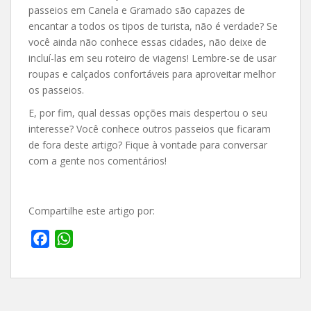
passeios em Canela e Gramado são capazes de
encantar a todos os tipos de turista, não é verdade? Se
você ainda não conhece essas cidades, não deixe de
incluí-las em seu roteiro de viagens! Lembre-se de usar
roupas e calçados confortáveis para aproveitar melhor
os passeios.
E, por fim, qual dessas opções mais despertou o seu
interesse? Você conhece outros passeios que ficaram
de fora deste artigo? Fique à vontade para conversar
com a gente nos comentários!
Compartilhe este artigo por:
F
W
a
h
c
a
e
t
b
s