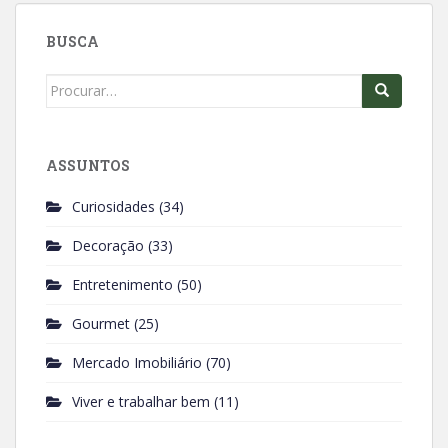
o
A
BUSCA
o
p
k
p
Search
for:
ASSUNTOS
Curiosidades
(34)
Decoração
(33)
Entretenimento
(50)
Gourmet
(25)
Mercado Imobiliário
(70)
Viver e trabalhar bem
(11)