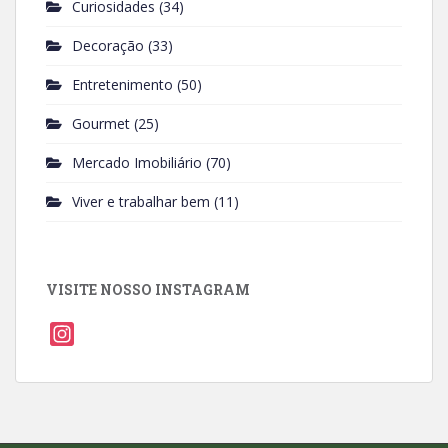
Curiosidades
(34)
Decoração
(33)
Entretenimento
(50)
Gourmet
(25)
Mercado Imobiliário
(70)
Viver e trabalhar bem
(11)
VISITE NOSSO INSTAGRAM
I
n
s
t
a