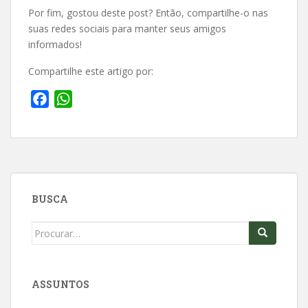
Por fim, gostou deste post? Então, compartilhe-o nas
suas redes sociais para manter seus amigos
informados!
Compartilhe este artigo por:
F
W
a
h
c
a
e
t
b
s
o
A
BUSCA
o
p
k
p
Search
for:
ASSUNTOS