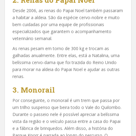
2. Renas do Papai Noel
Desde 2006, as renas do Papai Noel também passaram
a habitar a aldeia. São da espécie cervo-nobre e muito
bem cuidadas por uma equipe de profissionais
especializados que garantem o acompanhamento
veterinário semanal.
As renas pesam em torno de 300 kg e trocam as
galhadas anualmente. Entre elas, está a Natalina, uma
belíssima cervo-dama que foi trazida do Reino Unido
para morar na aldeia do Papai Noel e ajudar as outras
renas.
3. Monorail
Por conseguinte, o monorail é um trem que passa por
um trilho suspenso que beira todo o Vale do Quilombo.
Durante o passeio nele é possível apreciar a belíssima
vista da região e o veículo passa entre a casa do Papai
e a fábrica de brinquedos. Além disso, a história do
Parque Knorr é narrada ao longo do percurso. O