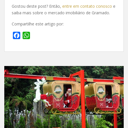
Gostou deste post? Então,
entre em contato conosco
e
saiba mais sobre o mercado imobiliário de Gramado.
Compartilhe este artigo por:
F
W
a
h
c
a
e
t
b
s
o
A
o
p
k
p