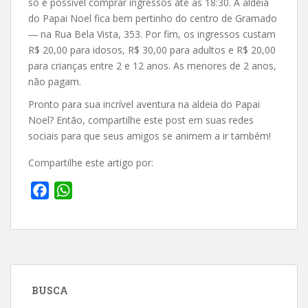
só é possível comprar ingressos até as 18:30. A aldeia
do Papai Noel fica bem pertinho do centro de Gramado
― na Rua Bela Vista, 353. Por fim, os ingressos custam
R$ 20,00 para idosos, R$ 30,00 para adultos e R$ 20,00
para crianças entre 2 e 12 anos. As menores de 2 anos,
não pagam.
Pronto para sua incrível aventura na aldeia do Papai
Noel? Então, compartilhe este post em suas redes
sociais para que seus amigos se animem a ir também!
Compartilhe este artigo por:
F
W
a
h
c
a
e
t
b
s
o
A
BUSCA
o
p